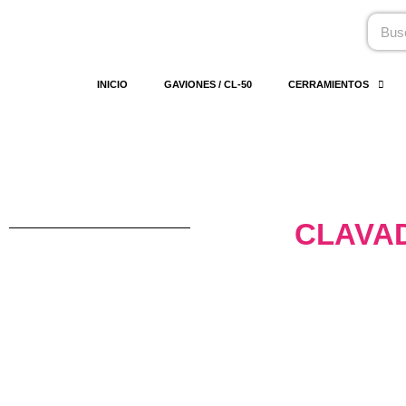
Ir
Busca
al
contenido
INICIO
GAVIONES / CL-50
CERRAMIENTOS
CLAVA