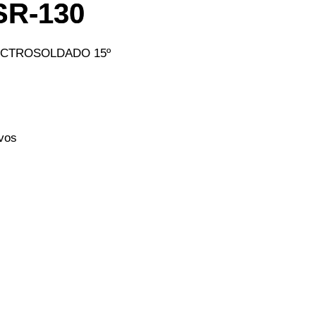
R-130
ECTROSOLDADO 15º
avos