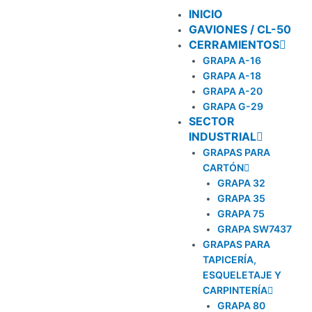
Ir
INICIO
al
GAVIONES / CL-50
contenido
CERRAMIENTOS
GRAPA A-16
GRAPA A-18
GRAPA A-20
GRAPA G-29
SECTOR
INDUSTRIAL
GRAPAS PARA
CARTÓN
GRAPA 32
GRAPA 35
GRAPA 75
GRAPA SW7437
GRAPAS PARA
TAPICERÍA,
ESQUELETAJE Y
CARPINTERÍA
GRAPA 80