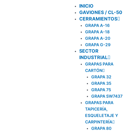
Ir
INICIO
al
GAVIONES / CL-50
contenido
CERRAMIENTOS
GRAPA A-16
GRAPA A-18
GRAPA A-20
GRAPA G-29
SECTOR
INDUSTRIAL
GRAPAS PARA
CARTÓN
GRAPA 32
GRAPA 35
GRAPA 75
GRAPA SW7437
GRAPAS PARA
TAPICERÍA,
ESQUELETAJE Y
CARPINTERÍA
GRAPA 80