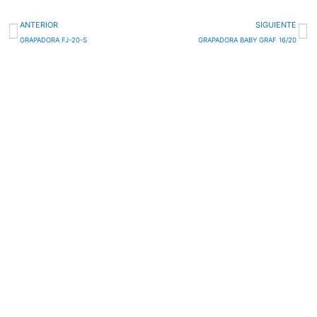
Ant
Si
ANTERIOR
SIGUIENTE
GRAPADORA FJ-20-S
GRAPADORA BABY GRAF 16/20