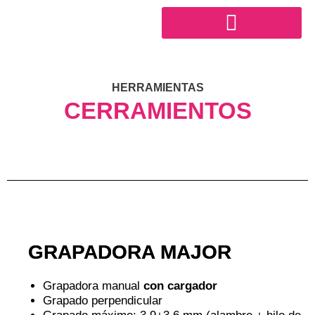
Ir
al
contenido
SECTOR INDUSTRIAL
HERRAMIENTAS
CERRAMIENTOS
GRAPADORA MAJOR
Grapadora manual
con cargador
Grapado perpendicular