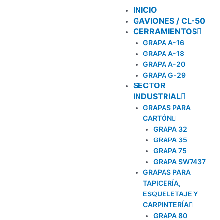
Ir
INICIO
al
GAVIONES / CL-50
contenido
CERRAMIENTOS
GRAPA A-16
GRAPA A-18
GRAPA A-20
GRAPA G-29
SECTOR
INDUSTRIAL
GRAPAS PARA
CARTÓN
GRAPA 32
GRAPA 35
GRAPA 75
GRAPA SW7437
GRAPAS PARA
TAPICERÍA,
ESQUELETAJE Y
CARPINTERÍA
GRAPA 80