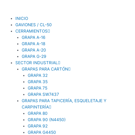
Ir
al
contenido
INICIO
GAVIONES / CL-50
CERRAMIENTOS
GRAPA A-16
GRAPA A-18
GRAPA A-20
GRAPA G-29
SECTOR INDUSTRIAL
GRAPAS PARA CARTÓN
GRAPA 32
GRAPA 35
GRAPA 75
GRAPA SW7437
GRAPAS PARA TAPICERÍA, ESQUELETAJE Y
CARPINTERÍA
GRAPA 80
GRAPA 90 (N4450)
GRAPA 92
GRAPA G4450