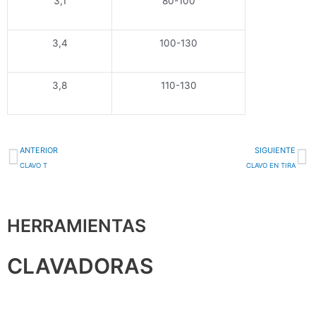
3,1
80-100
3,4
100-130
3,8
110-130
Ant
Si
ANTERIOR
SIGUIENTE
CLAVO T
CLAVO EN TIRA
HERRAMIENTAS
CLAVADORAS