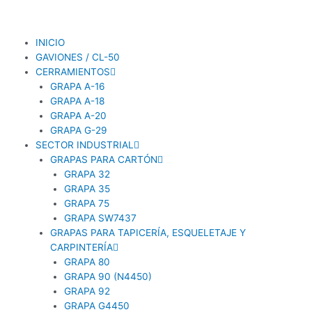
Ir
al
contenido
INICIO
GAVIONES / CL-50
CERRAMIENTOS
GRAPA A-16
GRAPA A-18
GRAPA A-20
GRAPA G-29
SECTOR INDUSTRIAL
GRAPAS PARA CARTÓN
GRAPA 32
GRAPA 35
GRAPA 75
GRAPA SW7437
GRAPAS PARA TAPICERÍA, ESQUELETAJE Y
CARPINTERÍA
GRAPA 80
GRAPA 90 (N4450)
GRAPA 92
GRAPA G4450